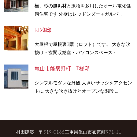
檜、杉の無垢材と漆喰を多用したオール電化健
康住宅です 外壁はレッドシダー＋ガルバ…
KR様邸
大屋根で屋根裏3階（ロフト）です。 大きな吹
抜け・玄関収納室・パソコンスペース・…
亀山市能褒野町 T様邸
シンプルモダンな外観 大きいサッシをアクセン
トに 大きな吹き抜けとオープンな階段 …
村田建築 〒519-0166三重県亀山市布気町971-11