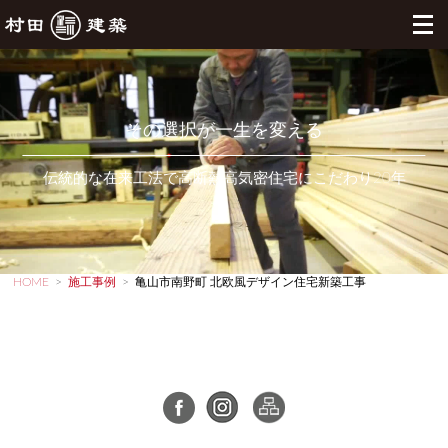
その選択が一生を変える
伝統的な在来工法で高断熱高気密住宅にこだわり20年
HOME
>
施工事例
>
亀山市南野町 北欧風デザイン住宅新築工事