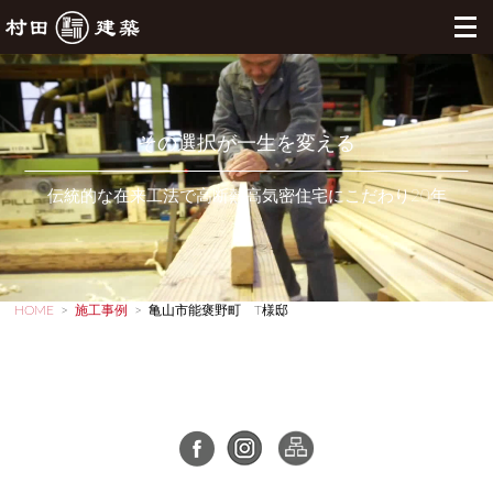
その選択が一生を変える
伝統的な在来工法で高断熱高気密住宅にこだわり20年
HOME
>
施工事例
>
亀山市能褒野町 T様邸