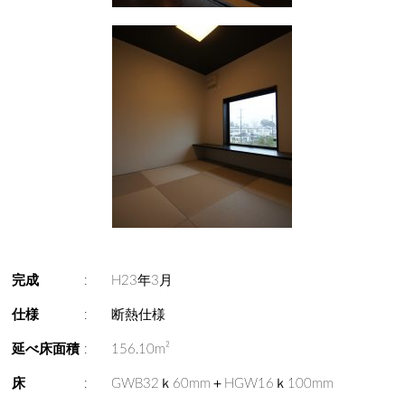
完成
:
H23年3月
仕様
:
断熱仕様
延べ床面積
:
156.10m²
床
:
GWB32ｋ60mm＋HGW16ｋ100mm