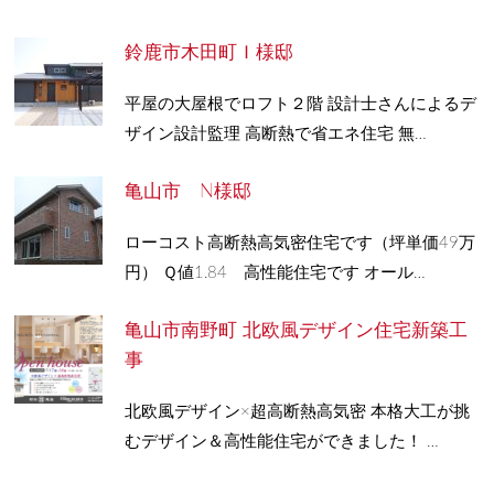
鈴鹿市木田町Ｉ様邸
平屋の大屋根でロフト２階 設計士さんによるデ
ザイン設計監理 高断熱で省エネ住宅 無…
亀山市 N様邸
ローコスト高断熱高気密住宅です（坪単価49万
円） Ｑ値1.84 高性能住宅です オール…
亀山市南野町 北欧風デザイン住宅新築工
事
北欧風デザイン×超高断熱高気密 本格大工が挑
むデザイン＆高性能住宅ができました！ …