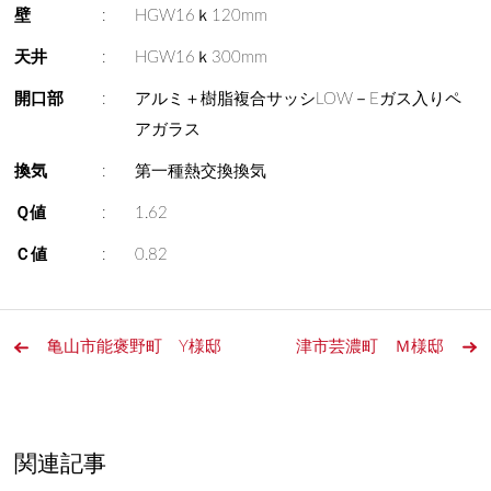
壁
:
HGW16ｋ120mm
天井
:
HGW16ｋ300mm
開口部
:
アルミ＋樹脂複合サッシLOW－Eガス入りペ
アガラス
換気
:
第一種熱交換換気
Ｑ値
:
1.62
Ｃ値
:
0.82
亀山市能褒野町 Y様邸
津市芸濃町 Ｍ様邸
関連記事